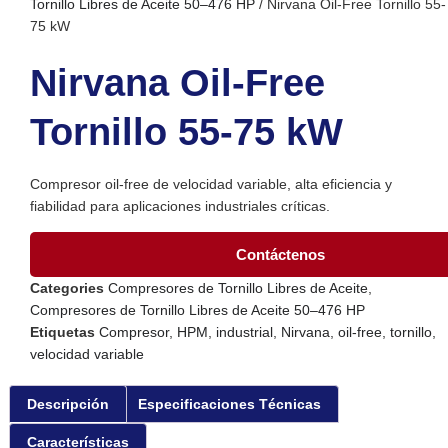
Tornillo Libres de Aceite 50–476 HP
/ Nirvana Oil-Free Tornillo 55-
75 kW
Nirvana Oil-Free
Tornillo 55-75 kW
Compresor oil-free de velocidad variable, alta eficiencia y
fiabilidad para aplicaciones industriales críticas.
Contáctenos
Categories
Compresores de Tornillo Libres de Aceite
,
Compresores de Tornillo Libres de Aceite 50–476 HP
Etiquetas
Compresor
,
HPM
,
industrial
,
Nirvana
,
oil-free
,
tornillo
,
velocidad variable
Descripción
Especificaciones Técnicas
Características