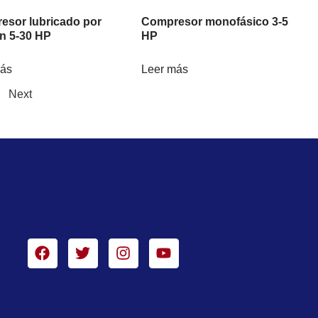
esor lubricado por
Compresor monofásico 3-5
n 5-30 HP
HP
más
Leer más
Next